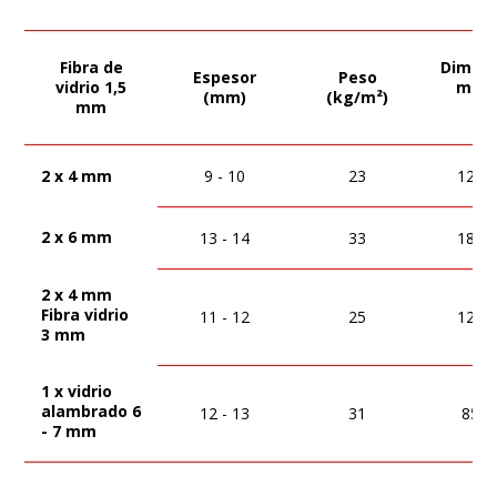
Fibra de
Dimen
Espesor
Peso
vidrio 1,5
máx
(mm)
(kg/m²)
mm
(c
2 x 4 mm
9 - 10
23
120 x
2 x 6 mm
13 - 14
33
180 x
2 x 4 mm
Fibra vidrio
11 - 12
25
120 x
3 mm
1 x vidrio
alambrado 6
12 - 13
31
85 x
- 7 mm