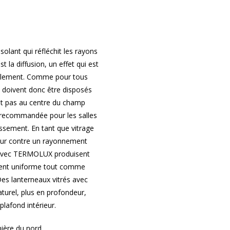
olant qui réfléchit les rayons
st la diffusion, un effet qui est
eillement. Comme pour tous
ail doivent donc être disposés
ent pas au centre du champ
t recommandée pour les salles
uissement. En tant que vitrage
ieur contre un rayonnement
es avec TERMOLUX produisent
ment uniforme tout comme
 Des lanterneaux vitrés avec
urel, plus en profondeur,
plafond intérieur.
ière du nord