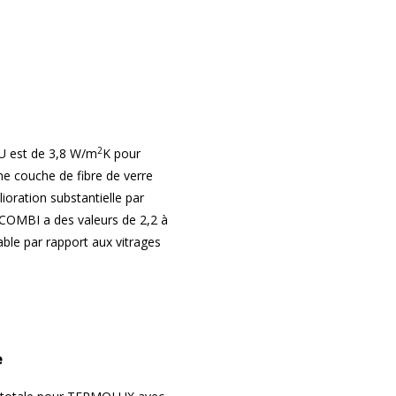
2
 U est de 3,8 W/m
K pour
 couche de fibre de verre
oration substantielle par
COMBI a des valeurs de 2,2 à
ble par rapport aux vitrages
e