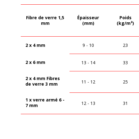
Fibre de verre 1,5
Épaisseur
Poids
mm
(mm)
(kg/m²)
2 x 4 mm
9 - 10
23
2 x 6 mm
13 - 14
33
2 x 4 mm Fibres
11 - 12
25
de verre 3 mm
1 x verre armé 6 -
12 - 13
31
7 mm