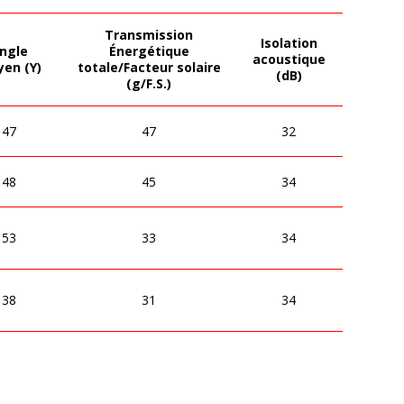
Transmission
Isolation
ngle
Énergétique
acoustique
en (Y)
totale/Facteur solaire
(dB)
(g/F.S.)
47
47
32
48
45
34
53
33
34
38
31
34