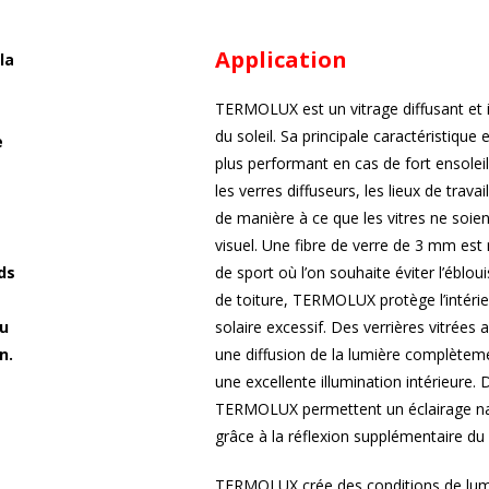
Application
la
TERMOLUX est un vitrage diffusant et is
du soleil. Sa principale caractéristique e
e
plus performant en cas de fort ensol
les verres diffuseurs, les lieux de trav
de manière à ce que les vitres ne soi
visuel. Une fibre de verre de 3 mm es
ds
de sport où l’on souhaite éviter l’éblo
de toiture, TERMOLUX protège l’intér
ou
solaire excessif. Des verrières vitré
n.
une diffusion de la lumière complète
une excellente illumination intérieure.
TERMOLUX permettent un éclairage nat
grâce à la réflexion supplémentaire du 
TERMOLUX crée des conditions de lum