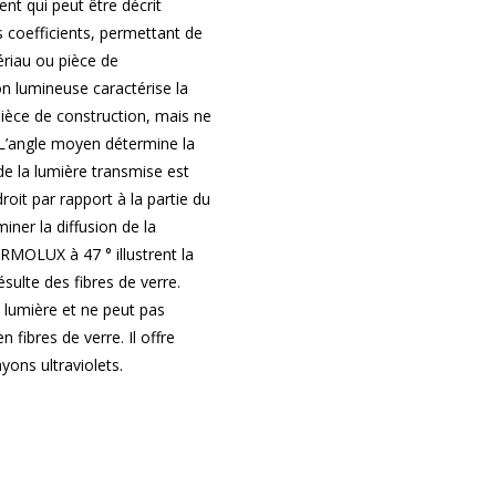
nt qui peut être décrit
s coefficients, permettant de
riau ou pièce de
on lumineuse caractérise la
pièce de construction, mais ne
e. L’angle moyen détermine la
é de la lumière transmise est
droit par rapport à la partie du
ner la diffusion de la
ERMOLUX à 47 ° illustrent la
ésulte des fibres de verre.
lumière et ne peut pas
n fibres de verre. Il offre
yons ultraviolets.