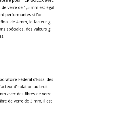
ie totale pour TERMOLUX avec
e de verre de 1,5 mm est égal
t performantes si l’on
float de 4 mm, le facteur g
ons spéciales, des valeurs g
es.
boratoire Fédéral d’Essai des
cteur d’isolation au bruit
m avec des fibres de verre
ibre de verre de 3 mm, il est