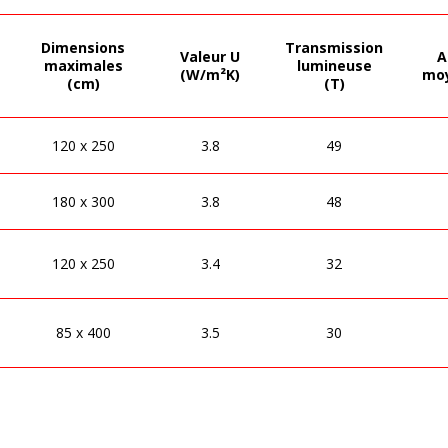
Dimensions
Transmission
Valeur U
A
maximales
lumineuse
(W/m²K)
moy
(cm)
(T)
120 x 250
3.8
49
180 x 300
3.8
48
120 x 250
3.4
32
85 x 400
3.5
30